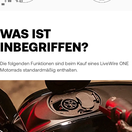
0
MM
0
KG
MM
WAS IST
INBEGRIFFEN?
Die folgenden Funktionen sind beim Kauf eines LiveWire ONE
Motorrads standardmäßig enthalten.