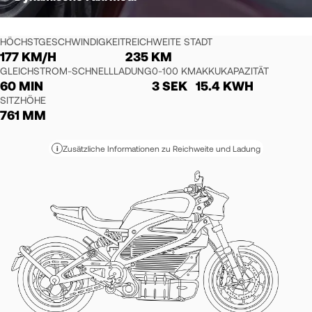
HÖCHSTGESCHWINDIGKEIT
REICHWEITE STADT
177 KM/H
235 KM
GLEICHSTROM-SCHNELLLADUNG
0-100 KM
AKKUKAPAZITÄT
60 MIN
3 SEK
15.4 KWH
SITZHÖHE
761 MM
Zusätzliche Informationen zu Reichweite und Ladung
i