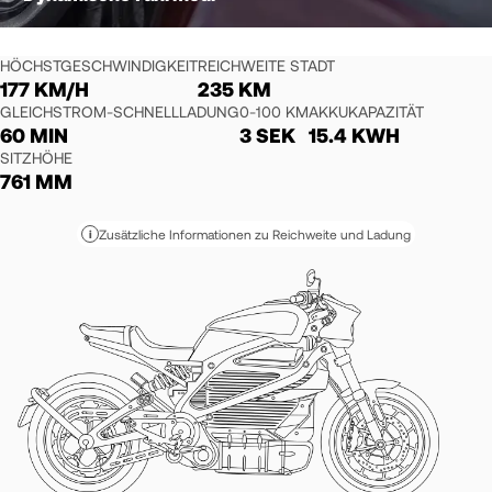
HÖCHSTGESCHWINDIGKEIT
REICHWEITE STADT
177 KM/H
235 KM
GLEICHSTROM-SCHNELLLADUNG
0-100 KM
AKKUKAPAZITÄT
60 MIN
3 SEK
15.4 KWH
SITZHÖHE
761 MM
Zusätzliche Informationen zu Reichweite und Ladung
i