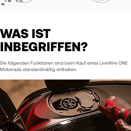
0
MM
0
KG
MM
WAS IST
INBEGRIFFEN?
Die folgenden Funktionen sind beim Kauf eines LiveWire ONE
Motorrads standardmäßig enthalten.